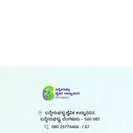
ಬನ್ನೇರುಘಟ್ಟ ಜೈವಿಕ ಉದ್ಯಾನವನ,
ಬನ್ನೇರುಘಟ್ಟ, ಬೆಂಗಳೂರು – 560 083
080 29776466
/
67